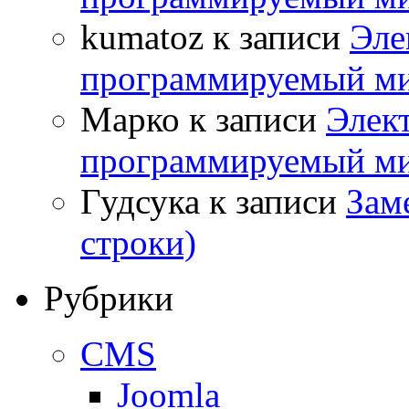
kumatoz
к записи
Эле
программируемый ми
Марко
к записи
Элек
программируемый ми
Гудсука
к записи
Заме
строки)
Рубрики
CMS
Joomla