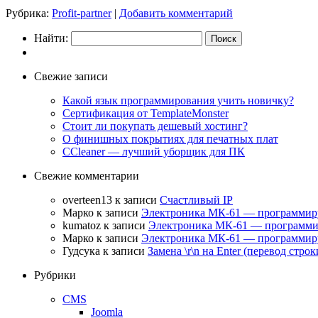
Рубрика:
Profit-partner
|
Добавить комментарий
Найти:
Свежие записи
Какой язык программирования учить новичку?
Сертификация от TemplateMonster
Стоит ли покупать дешевый хостинг?
О финишных покрытиях для печатных плат
CCleaner — лучший уборщик для ПК
Свежие комментарии
overteen13
к записи
Счастливый IP
Марко
к записи
Электроника МК-61 — программир
kumatoz
к записи
Электроника МК-61 — программи
Марко
к записи
Электроника МК-61 — программир
Гудсука
к записи
Замена \r\n на Enter (перевод строк
Рубрики
CMS
Joomla