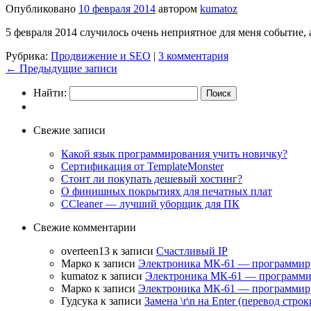
Опубликовано
10 февраля 2014
автором
kumatoz
5 февраля 2014 случилось очень неприятное для меня событие
Рубрика:
Продвижение и SEO
|
3 комментария
←
Предыдущие записи
Найти:
Свежие записи
Какой язык программирования учить новичку?
Сертификация от TemplateMonster
Стоит ли покупать дешевый хостинг?
О финишных покрытиях для печатных плат
CCleaner — лучший уборщик для ПК
Свежие комментарии
overteen13
к записи
Счастливый IP
Марко
к записи
Электроника МК-61 — программир
kumatoz
к записи
Электроника МК-61 — программи
Марко
к записи
Электроника МК-61 — программир
Гудсука
к записи
Замена \r\n на Enter (перевод строк