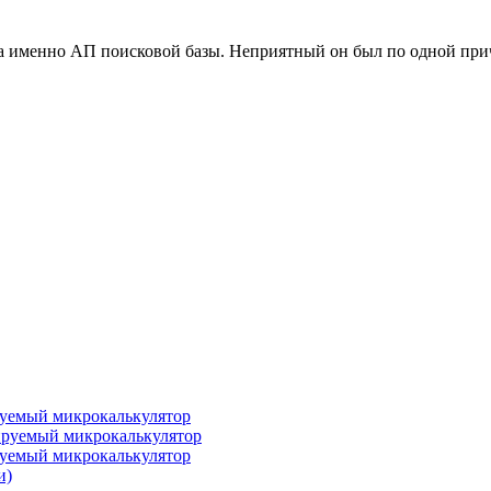
, а именно АП поисковой базы. Неприятный он был по одной при
уемый микрокалькулятор
руемый микрокалькулятор
уемый микрокалькулятор
и)