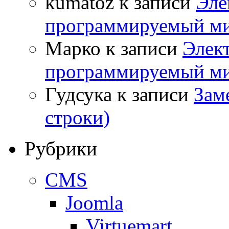
kumatoz
к записи
Эле
программируемый ми
Марко
к записи
Элек
программируемый ми
Гудсука
к записи
Заме
строки)
Рубрики
CMS
Joomla
Virtuemart