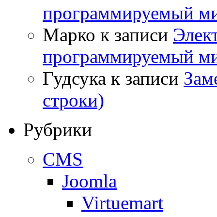
программируемый ми
Марко
к записи
Элек
программируемый ми
Гудсука
к записи
Заме
строки)
Рубрики
CMS
Joomla
Virtuemart