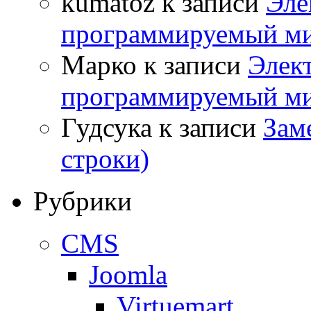
kumatoz
к записи
Эле
программируемый ми
Марко
к записи
Элек
программируемый ми
Гудсука
к записи
Заме
строки)
Рубрики
CMS
Joomla
Virtuemart