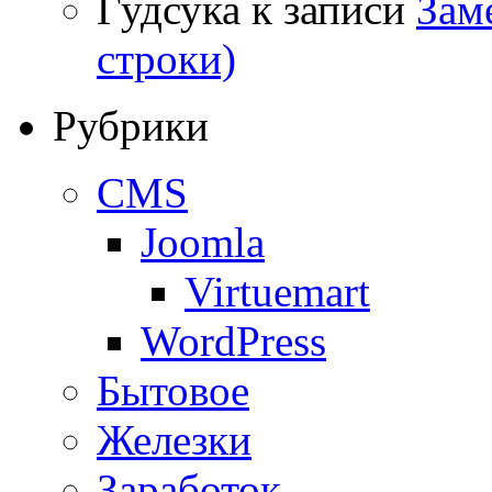
Гудсука
к записи
Заме
строки)
Рубрики
CMS
Joomla
Virtuemart
WordPress
Бытовое
Железки
Заработок