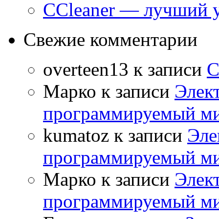
CCleaner — лучший 
Свежие комментарии
overteen13
к записи
С
Марко
к записи
Элек
программируемый ми
kumatoz
к записи
Эле
программируемый ми
Марко
к записи
Элек
программируемый ми