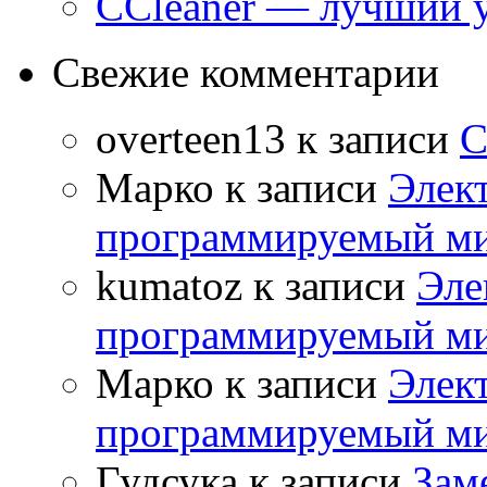
CCleaner — лучший 
Свежие комментарии
overteen13
к записи
С
Марко
к записи
Элек
программируемый ми
kumatoz
к записи
Эле
программируемый ми
Марко
к записи
Элек
программируемый ми
Гудсука
к записи
Заме