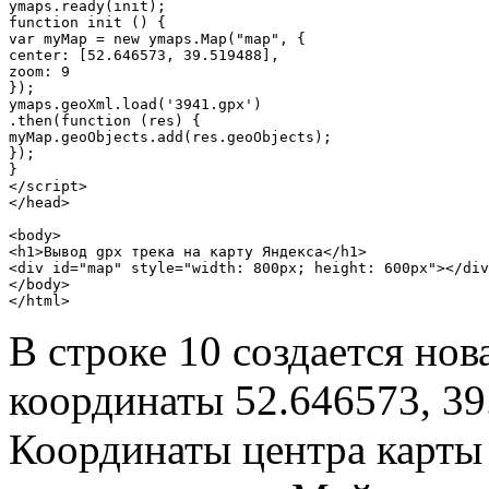
ymaps.ready(init);

function init () {

var myMap = new ymaps.Map("map", {

center: [52.646573, 39.519488],

zoom: 9

});

ymaps.geoXml.load('3941.gpx')

.then(function (res) {

myMap.geoObjects.add(res.geoObjects);

});

}

</script>

</head>

<body>

<h1>Вывод gpx трека на карту Яндекса</h1>

<div id="map" style="width: 800px; height: 600px"></div
</body>

</html> 
В строке 10 создается нов
координаты 52.646573, 39
Координаты центра карты л