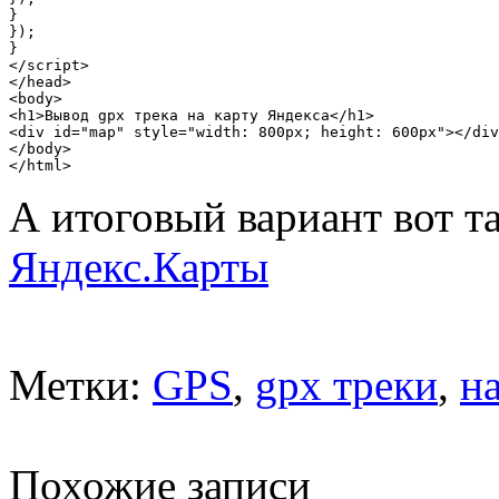
}

});

}

</script>

</head>

<body>

<h1>Вывод gpx трека на карту Яндекса</h1>

<div id="map" style="width: 800px; height: 600px"></div
</body>

А итоговый вариант вот 
Яндекс.Карты
Метки:
GPS
,
gpx треки
,
н
Похожие записи