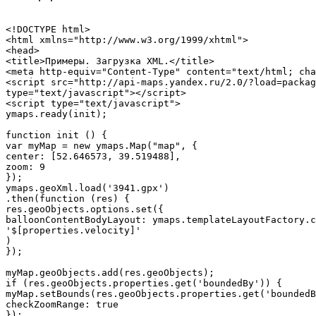
<!DOCTYPE html>

<html xmlns="http://www.w3.org/1999/xhtml">

<head>

<title>Примеры. Загрузка XML.</title>

<meta http-equiv="Content-Type" content="text/html; cha
<script src="http://api-maps.yandex.ru/2.0/?load=packag
type="text/javascript"></script>

<script type="text/javascript">

ymaps.ready(init);

function init () {

var myMap = new ymaps.Map("map", {

center: [52.646573, 39.519488],

zoom: 9

});

ymaps.geoXml.load('3941.gpx')

.then(function (res) {

res.geoObjects.options.set({

balloonContentBodyLayout: ymaps.templateLayoutFactory.c
'$[properties.velocity]'

)

});

myMap.geoObjects.add(res.geoObjects);

if (res.geoObjects.properties.get('boundedBy')) {

myMap.setBounds(res.geoObjects.properties.get('boundedB
checkZoomRange: true

});
