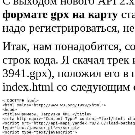
С выходом нового API 2.
формате gpx на карту
ста
надо регистрироваться, не
Итак, нам понадобится, со
строк кода. Я скачал трек
3941.gpx), положил его в 
index.html со следующим
<!DOCTYPE html>

<html xmlns="http://www.w3.org/1999/xhtml">

<head>

<title>Примеры. Загрузка XML.</title>

<meta http-equiv="Content-Type" content="text/html; cha
<script src="http://api-maps.yandex.ru/2.0/?load=packag
type="text/javascript"></script>

<script type="text/javascript">
