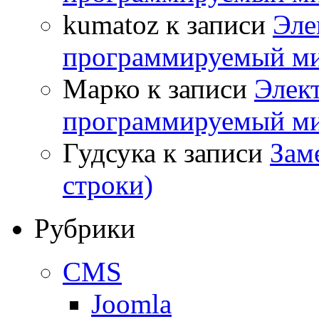
kumatoz
к записи
Эле
программируемый ми
Марко
к записи
Элек
программируемый ми
Гудсука
к записи
Заме
строки)
Рубрики
CMS
Joomla